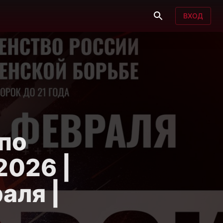
ВХОД
по
2026 |
аля |