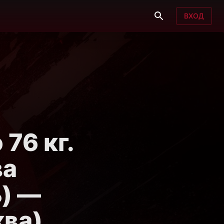
ВХОД
76 кг.
ва
) —
ква)