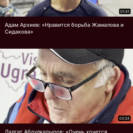
01:41
Адам Архиев: «Нравится борьба Жамалова и
Сидакова»
03:24
Далгат Абдулкадыров: «Очень хочется