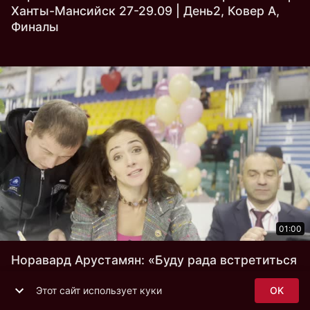
Ханты-Мансийск 27-29.09 | День2, Ковер A,
Финалы
01:00
Норавард Арустамян: «Буду рада встретиться
свой день рождения на чемпионате мира, где
будет выступать наша команда!»
Этот сайт использует куки
OK