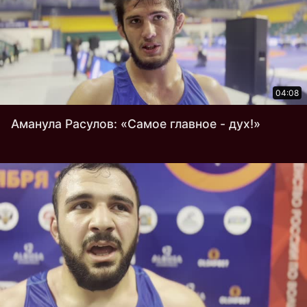
04:08
Аманула Расулов: «Самое главное - дух!»