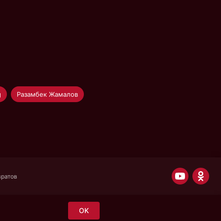
g
Разамбек Жамалов
вратов
OK