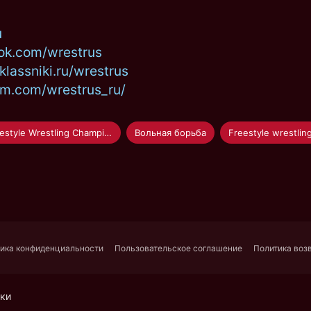
u
ok.com/wrestrus
lassniki.ru/wrestrus
am.com/wrestrus_ru/
Russian Freestyle Wrestling Championship 2021
Вольная борьба
Freestyle wrestlin
ика конфиденциальности
Пользовательское соглашение
Политика воз
уки