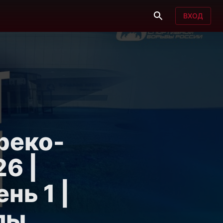
ВХОД
реко-
6 |
нь 1 |
лы