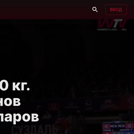
ВХОД
0 кг.
нов
паров