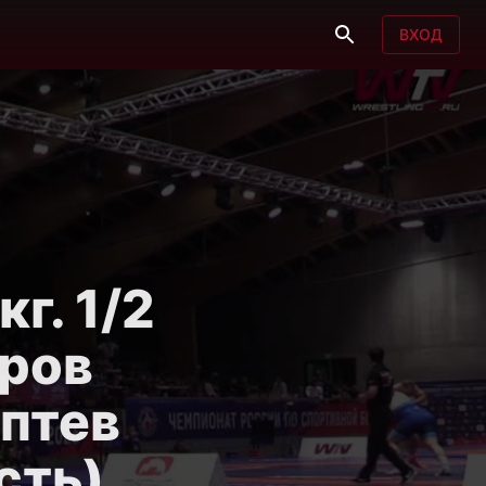
ВХОД
г. 1/2
аров
птев
сть)