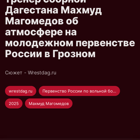
Дагестана Махмуд
Магомедов об
атмосфере на
молодежном первенстве
России в Грозном
Сюжет - Wrestdag.ru
wrestdag.ru
Первенство России по вольной борьбе U-20
2025
Махмуд Магомедов