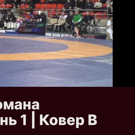
омана
нь 1 | Ковер B