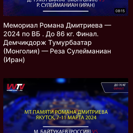
08:15
Мемориал Романа Дмитриева —
2024 по ВБ . До 86 кг. Финал.
Демчикдорж Тумурбаатар
(Монголия) — Реза Сулейманиан
(Иран)