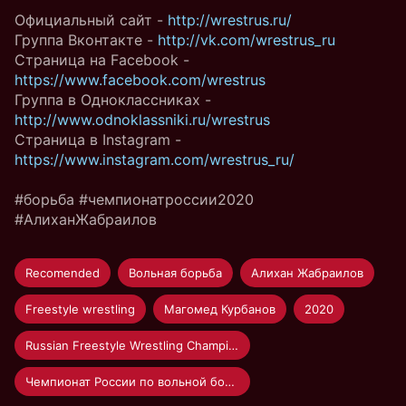
Официальный сайт -
http://wrestrus.ru/
Группа Вконтакте -
http://vk.com/wrestrus_ru
Страница на Facebook -
https://www.facebook.com/wrestrus
Группа в Одноклассниках -
http://www.odnoklassniki.ru/wrestrus
Страница в Instagram -
https://www.instagram.com/wrestrus_ru/
#борьба #чемпионатроссии2020
#АлиханЖабраилов
Recomended
Вольная борьба
Алихан Жабраилов
Freestyle wrestling
Магомед Курбанов
2020
Russian Freestyle Wrestling Championship 2020
Чемпионат России по вольной борьбе 2020