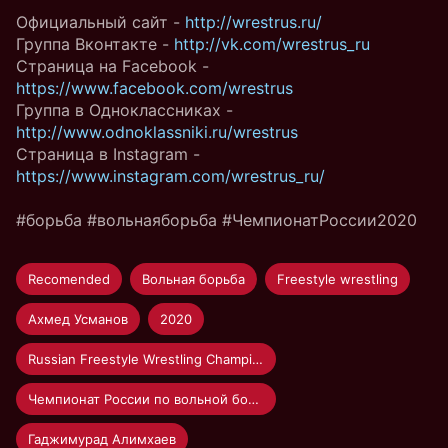
Официальный сайт -
http://wrestrus.ru/
Группа Вконтакте -
http://vk.com/wrestrus_ru
Страница на Facebook -
https://www.facebook.com/wrestrus
Группа в Одноклассниках -
http://www.odnoklassniki.ru/wrestrus
Страница в Instagram -
https://www.instagram.com/wrestrus_ru/
#борьба #вольнаяборьба #ЧемпионатРоссии2020
Recomended
Вольная борьба
Freestyle wrestling
Ахмед Усманов
2020
Russian Freestyle Wrestling Championship 2020
Чемпионат России по вольной борьбе 2020
Гаджимурад Алимхаев