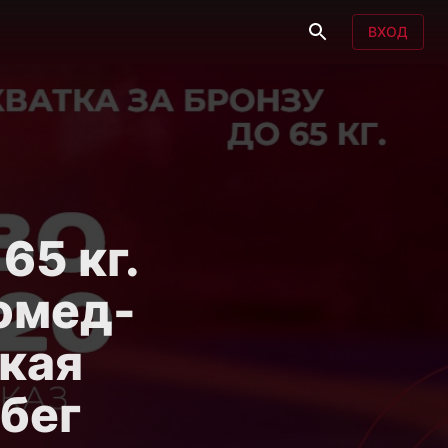
ВХОД
65 кг.
гомед-
кая
бег