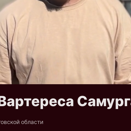
 Вартереса Самург
товской области