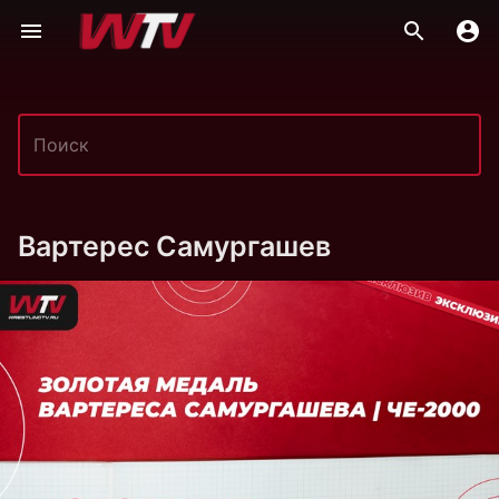
Вартерес Самургашев