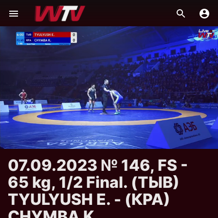
07.09.2023 № 146, FS -
65 kg, 1/2 Final. (ТЫВ)
TYULYUSH E. - (КРА)
CHYMBA K.