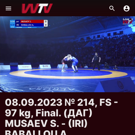
08.09.2023 № 214, FS -
97 kg, Final. (ДАГ)
MUSAEV S. - (IRI)
BABALLOU A.