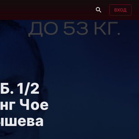
ВХОД
. 1/2
онг Чое
ышева