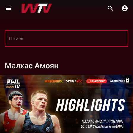
Малхас Амоян