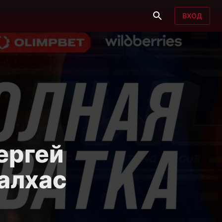
ВХОД
Сергей
алхас