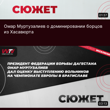
01:37
Омар Муртузалиев о доминировании борцов
из Хасавюрта
03:13