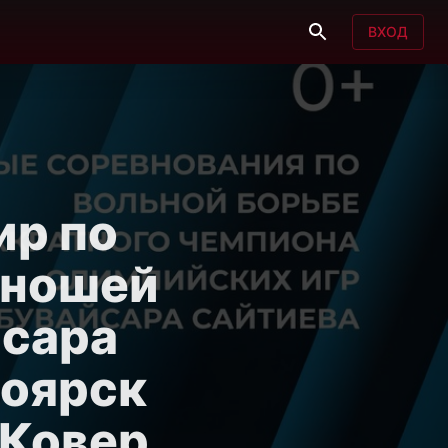
ВХОД
р по
юношей
йсара
ноярск
| Ковер