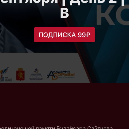
B
ПОДПИСКА 99₽
реди юношей памяти Бувайсара Сайтиева.