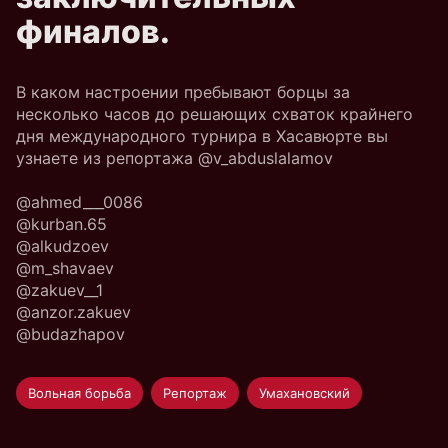
финалов.
В каком настроении пребывают борцы за
несколько часов до решающих схваток крайнего
дня международного турнира в Хасавюрте вы
узнаете из репортажа @v_abduslalamov
@ahmed___0086
@kurban.65
@alkudzoev
@m_shavaev
@zakuev__1
@anzor.zakuev
@budazhapov
Вольная борьба
Репортаж
Умахановский