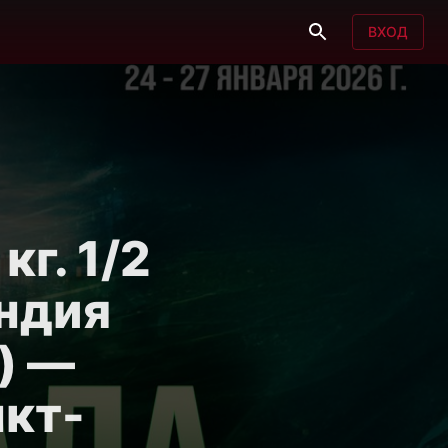
ВХОД
кг. 1/2
ндия
) —
нкт-