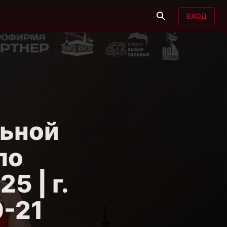
ВХОД
ьной
по
5 | г.
0-21