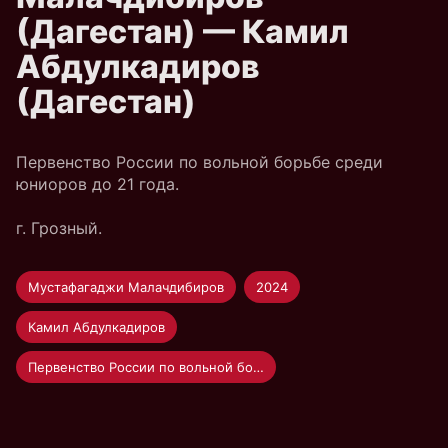
(Дагестан) — Камил
Абдулкадиров
(Дагестан)
Первенство России по вольной борьбе среди
юниоров до 21 года.
г. Грозный.
Мустафагаджи Малачдибиров
2024
Камил Абдулкадиров
Первенство России по вольной борьбе U-20