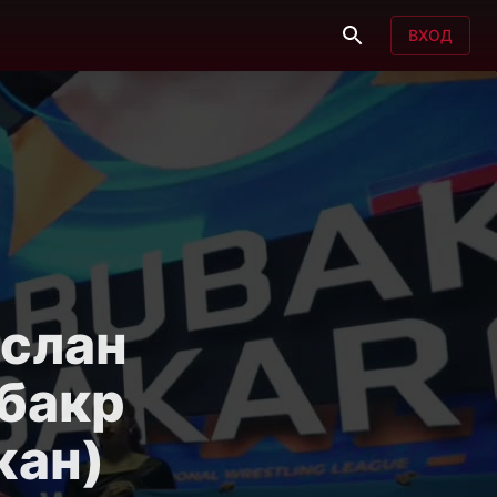
ВХОД
рслан
убакр
жан)