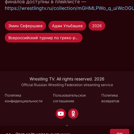
финалов доступны в плейлисте —
https://wrestlingtv.ru/collection/mGHMLPWo_q_uiWcO
Эмин Сефершаев
Адам Ульбашев
2026
Всероссийский турнир по греко-римской борьбе "Единство"
Wrestling TV. All rights reserved. 2026
Official Russian Wrestling Federation streaming service
Политика
Пользовательское
Политика
конфиденциальности
соглашение
возвратов