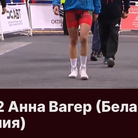
2 Анна Вагер (Бел
лия)