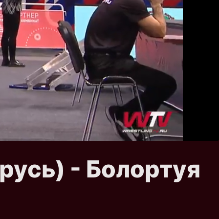
арусь) - Болортуя