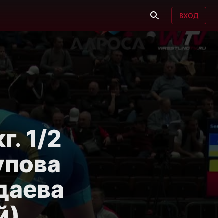
ВХОД
г. 1/2
упова
даева
й)