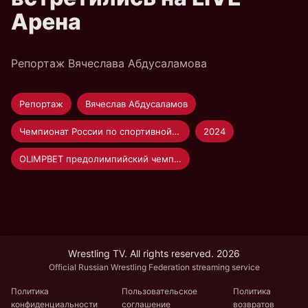
Арена
Репортаж Вячеслава Абдусаламова
Репортаж
Вячеслав Абдусаламов
Чемпионат России по спортивной борьбе
2024
OLIMPBET предолимпийский чемпионат России по вольной борьбе 2024 | Москва 30.04-4.05.24
Wrestling TV. All rights reserved. 2026
Official Russian Wrestling Federation streaming service
Политика
Пользовательское
Политика
конфиденциальности
соглашение
возвратов