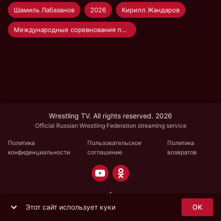
Шамиль Лабазанов
2026
Кирилл Жандаров
Международные соревнования по греко-римской борьбе памяти И. А. Найвальта «Новая высота»
Wrestling TV. All rights reserved. 2026
Official Russian Wrestling Federation streaming service
Политика
Пользовательское
Политика
конфиденциальности
соглашение
возвратов
Этот сайт использует куки
OK