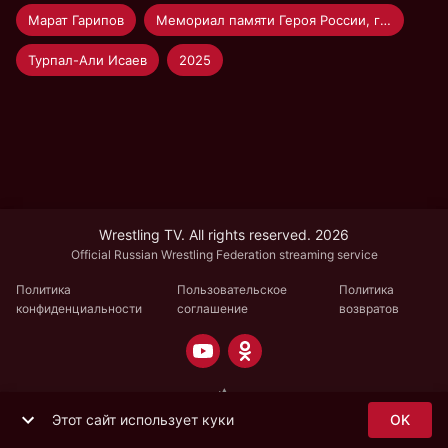
Марат Гарипов
Мемориал памяти Героя России, генерал-лейтенанта Р.В. Кутузова по греко-римской борьбе среди мужчин
Турпал-Али Исаев
2025
Wrestling TV. All rights reserved. 2026
Official Russian Wrestling Federation streaming service
Политика
Пользовательское
Политика
конфиденциальности
соглашение
возвратов
Этот сайт использует куки
OK