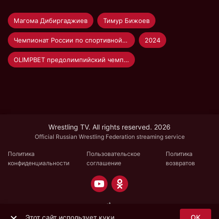
Магома Дибиргаджиев
Тимур Бижоев
Чемпионат России по спортивной борьбе
2024
OLIMPBET предолимпийский чемпионат России по вольной борьбе 2024 | Москва 30.04-4.05.24
Wrestling TV. All rights reserved. 2026
Official Russian Wrestling Federation streaming service
Политика
Пользовательское
Политика
конфиденциальности
соглашение
возвратов
Этот сайт использует куки
OK