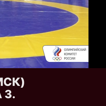
(МСК)
 З.