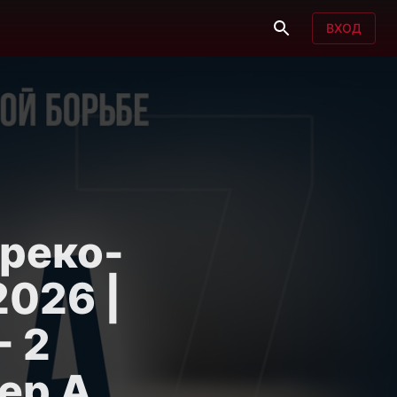
ВХОД
греко-
2026 |
- 2
вер A