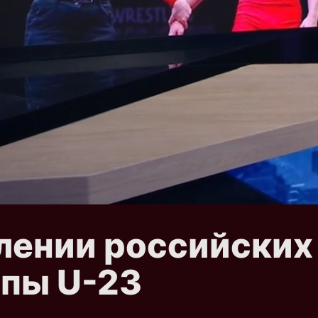
лении российских
опы U-23