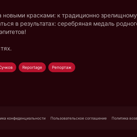
ала новыми красками: к традиционно зрелищном
аться в результатах: серебряная медаль родног
эпитетов!
тях.
Сучков
Reportage
Репортаж
ика конфиденциальности
Пользовательское соглашение
Политика воз