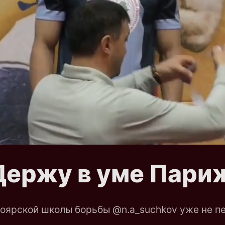
Держу в уме Пари
оярской школы борьбы @n.a_suchkov уже не пе