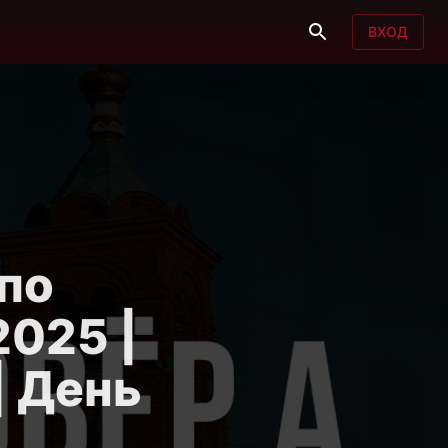
ВХОД
по
2025 |
| День