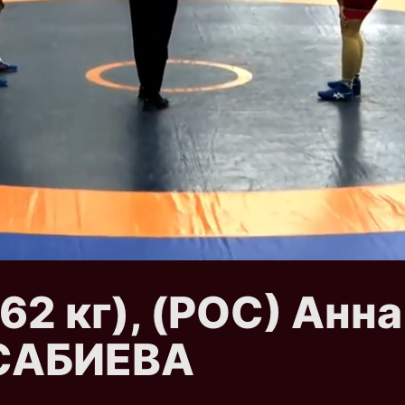
 (62 кг), (РОС) А
АСАБИЕВА