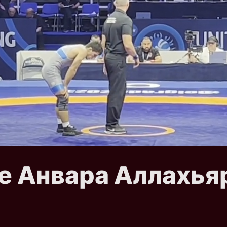
е Анвара Аллахья