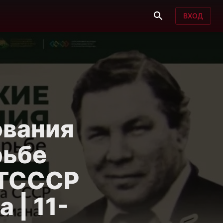
ВХОД
ования
рьбе
ЗТСССР
 | 11-