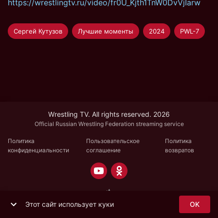
https://wrestlingtv.ru/video/fr0U_Kjth1TnW0DvVjIarw
Сергей Кутузов
Лучшие моменты
2024
PWL-7
Wrestling TV. All rights reserved. 2026
Official Russian Wrestling Federation streaming service
Политика
Пользовательское
Политика
конфиденциальности
соглашение
возвратов
Этот сайт использует куки
OK