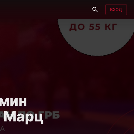
ВХОД
Эмин
 Марц