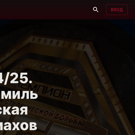
ВХОД
/25.
Камиль
ская
махов