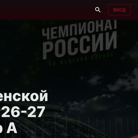
ВХОД
енской
 26-27
р A