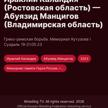
(Ростовская область) —
Абуязид Манцигов
(Владимирская область)
Греко-римская борьба. Мемориал Кутузова I
Суздаль 19-21.05.23
Ираклий Каландия
Абуязид Манцигов
2023
Мемориал памяти Героя России, генерал-лейтенанта Р.В. Кутузова по греко-римской борьбе среди мужчин
Wrestling TV. All rights reserved. 2026
Official Russian Wrestling Federation streaming service