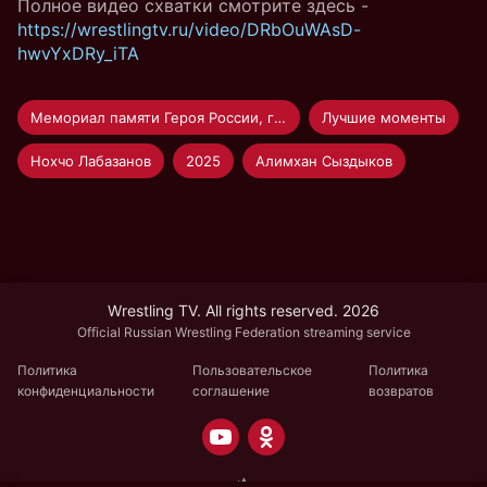
Полное видео схватки смотрите здесь -
https://wrestlingtv.ru/video/DRbOuWAsD-
hwvYxDRy_iTA
Мемориал памяти Героя России, генерал-лейтенанта Р.В. Кутузова по греко-римской борьбе среди мужчин
Лучшие моменты
Нохчо Лабазанов
2025
Алимхан Сыздыков
Wrestling TV. All rights reserved. 2026
Official Russian Wrestling Federation streaming service
Политика
Пользовательское
Политика
конфиденциальности
соглашение
возвратов