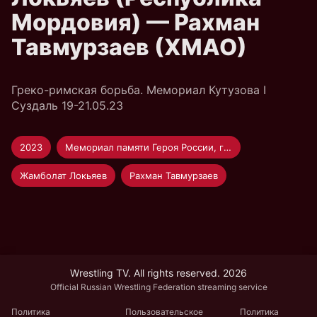
Мордовия) — Рахман
Тавмурзаев (ХМАО)
Греко-римская борьба. Мемориал Кутузова I
Суздаль 19-21.05.23
2023
Мемориал памяти Героя России, генерал-лейтенанта Р.В. Кутузова по греко-римской борьбе среди мужчин
Жамболат Локьяев
Рахман Тавмурзаев
Wrestling TV. All rights reserved. 2026
Official Russian Wrestling Federation streaming service
Политика
Пользовательское
Политика