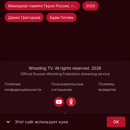
Мемориал памяти Героя России, генерал-лейтенанта Р.В. Кутузова по греко-римской борьбе среди мужчин
2025
Данил Григорьев
Адам Гигиев
Wrestling TV. All rights reserved. 2026
Official Russian Wrestling Federation streaming service
Политика
Пользовательское
Политика
конфиденциальности
соглашение
возвратов
Этот сайт использует куки
OK